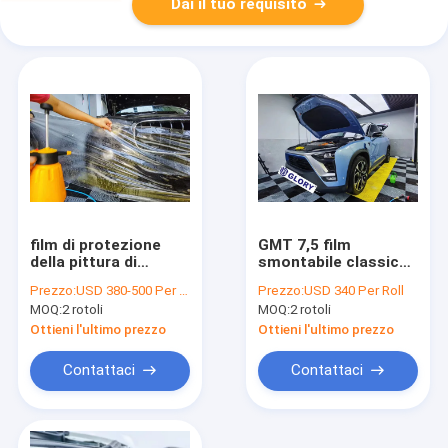
Dai il tuo requisito
film di protezione
GMT 7,5 film
della pittura di
smontabile classico
175micron TPH, anti
di protezione della
Prezzo:
USD 380-500 Per Roll
Prezzo:
USD 340 Per Roll
film protettivo
pittura della colla
MOQ:
2 rotoli
MOQ:
2 rotoli
d'ingiallimento
TPU di mil, film
dell'ente automatico
dell'involucro della
Ottieni l'ultimo prezzo
Ottieni l'ultimo prezzo
carrozzeria dello
SGS di iso
Contattaci
Contattaci