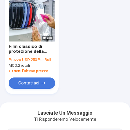
Film classico di
protezione della
pittura di mil PPF
Prezzo:
USD 250 Per Roll
TPU dell'automobile
MOQ:
2 rotoli
6,5 del GMT, film
trasparente di
Ottieni l'ultimo prezzo
protezione della
carrozzeria
Contattaci
Casa
prodotti
Lasciate Un Messaggio
Ti Risponderemo Velocemente
Chi siamo