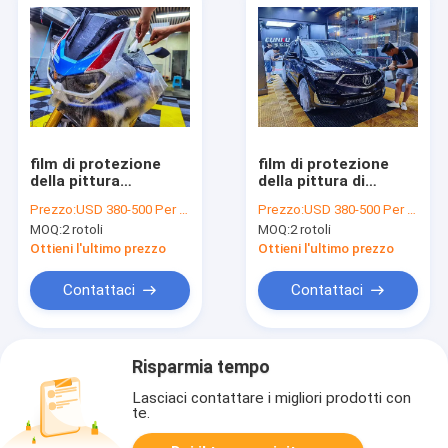
film di protezione
film di protezione
della pittura
della pittura di
dell'automobile di
1.52*15m TPH, anti
Prezzo:
USD 380-500 Per Roll
Prezzo:
USD 380-500 Per Roll
175micron TPU, 5
involucro a 60 pollici
MOQ:
2 rotoli
MOQ:
2 rotoli
anni di PPF di
dell'automobile del
involucro del vinile
graffio
Ottieni l'ultimo prezzo
Ottieni l'ultimo prezzo
Contattaci
Contattaci
Risparmia tempo
Lasciaci contattare i migliori prodotti con
te.