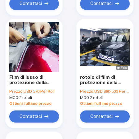
protezione della
SGS 20m
Contattaci
Contattaci
pittura di lusso del
film
Film di lusso di
rotolo di film di
protezione della
protezione della
pittura
pittura
Prezzo:
USD 570 Per Roll
Prezzo:
USD 380-500 Per Roll
dell'automobile del
dell'automobile di
MOQ:
2 rotoli
MOQ:
2 rotoli
GMT 7.5mil 1.52*15m
1.52*15m TPU, film
Janpanese TPU
protettivo
Ottieni l'ultimo prezzo
Ottieni l'ultimo prezzo
automobilistico dello
SGS
Contattaci
Contattaci