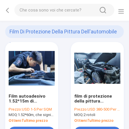
Film Di Protezione Della Pittura Dell'automobile
Di TPU
(8)
Film autoadesivo
film di protezione
1.52*15m di
della pittura
protezione TPU del
dell'automobile di
Prezzo:
USD 1-5 Per SQM
Prezzo:
USD 380-500 Per Roll
film del GMT 6.5mil di
170-180micron TPU,
MOQ:
1.52*60m, che significa 3 rotoli di 1.52*20m
MOQ:
2 rotoli
Janpanese
involucro
dell'automobile
dell'automobile di
Ottieni l'ultimo prezzo
Ottieni l'ultimo prezzo
dell'involucro di
Tpu del rotolo dello