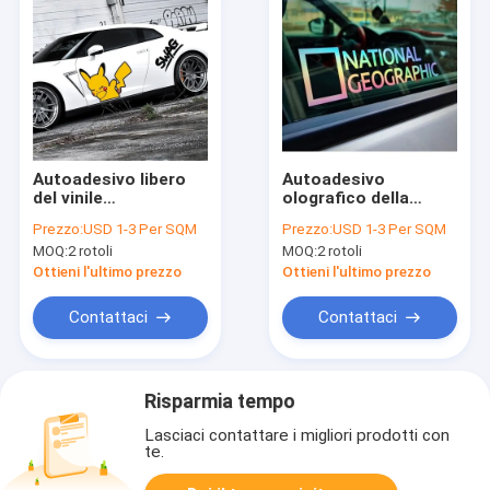
Autoadesivo libero
Autoadesivo
del vinile
olografico della
dell'automobile
decorazione
Prezzo:
USD 1-3 Per SQM
Prezzo:
USD 1-3 Per SQM
100mic della bolla di
dell'automobile,
MOQ:
2 rotoli
MOQ:
2 rotoli
aria, autoadesivi
rotolo iridescente
della porta di
del vinile di colore del
Ottieni l'ultimo prezzo
Ottieni l'ultimo prezzo
automobile del PE del
laser 120g
doppio 140g
Contattaci
Contattaci
Risparmia tempo
Lasciaci contattare i migliori prodotti con
te.