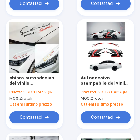
Contattaci
Contattaci
chiaro autoadesivo
Autoadesivo
del vinile
stampabile del vinile
dell'automobile di
dell'automobile di
Prezzo:
USD 1 Per SQM
Prezzo:
USD 1-3 Per SQM
1.52*50m rotolo
SAV, autoadesivi su
MOQ:
2 rotoli
MOQ:
2 rotoli
smontabile del vinile
ordinazione del vinile
da 1 anno
140mic per le
Ottieni l'ultimo prezzo
Ottieni l'ultimo prezzo
automobili
Contattaci
Contattaci