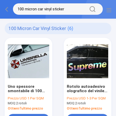
100 Micron Car Vinyl Sticker
(6)
Uno spessore
Rotolo autoadesivo
smontabile di 100
olografico del vinile
micron
dell'autoadesivo del
Prezzo:
USD 1 Per SQM
Prezzo:
USD 1-3 Per SQM
dell'automobile dello
vinile dell'automobile
MOQ:
2 rotoli
MOQ:
2 rotoli
SGS del vinile del
del laser di iso
rotolo trasparente
Ottieni l'ultimo prezzo
Ottieni l'ultimo prezzo
dell'autoadesivo