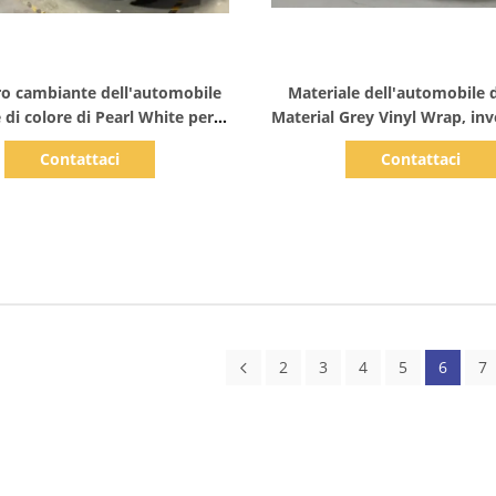
Mostra dettagli
Mostra dettagli
ro cambiante dell'automobile
Materiale dell'automobile 
e di colore di Pearl White per il
Material Grey Vinyl Wrap, inv
modello del BENZ
vinile 80micron
Contattaci
Contattaci
2
3
4
5
6
7