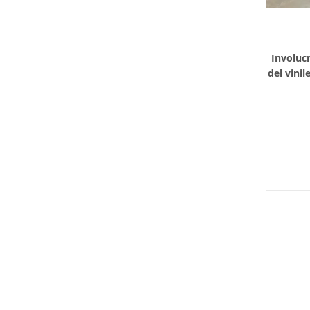
Involuc
del vinil