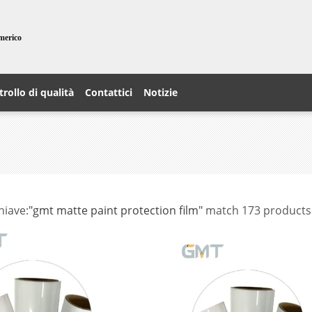
imerico
rollo di qualità
Contattici
Notizie
hiave:
"gmt matte paint protection film"
match 173 products