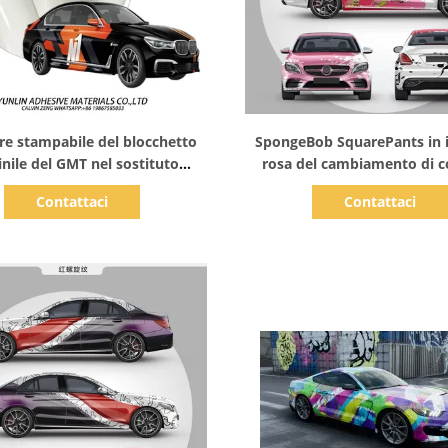
Mostra dettagli
Mostra dettagli
re stampabile del blocchetto
SpongeBob SquarePants in i
inile del GMT nel sostituto
rosa del cambiamento di co
imerico arancio e nero di
manifesto per approvazion
Contattaci
Contattaci
one dell'involucro 1.52*19m
dello SGS di iso di Matte Su
omobile del PVC Digital a MPI
veicoli
1105