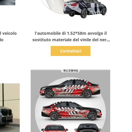
Mostra dettagli
l veicolo
l'automobile di 1.52*58m avvolge il
lo
sostituto materiale del vinile del nero
del cammuffamento del modello
Contattaci
dell'automobile stampabile del vinile a
MPI 1105, 160gsm