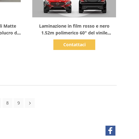
Mostra dettagli
di Matte
Laminazione in film rosso e nero
olucro del
1.52m polimerico 60" del vinile
dell'involucro dell'automobile
Contattaci
progettazione libera 160g
8
9