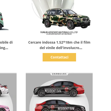
Mostra dettagli
obile di
Cercare indossa 1.52*18m che il film
ing
del vinile dell'involucro
gital PE su
dell'automobile ricoperto doppio PE
Contattaci
el doppio
ha personalizzato stampabile