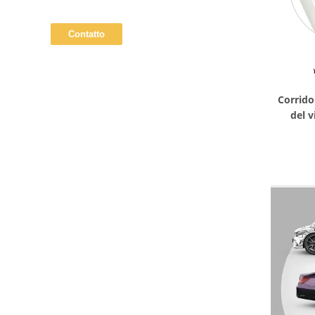
Corrido
del v
pol
dimensi
dell'aut