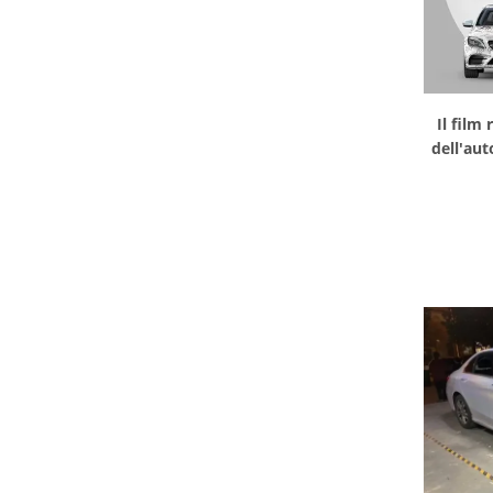
Il film 
dell'aut
fil
d