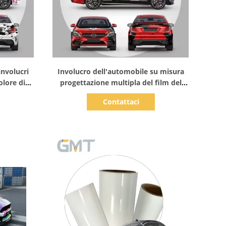
Mostra dettagli
nvolucri
Involucro dell'automobile su misura
lore di
progettazione multipla del film del
e lucida
vinile dell'involucro dell'automobile
Contattaci
rface dei
del manifesto di Resident Evil