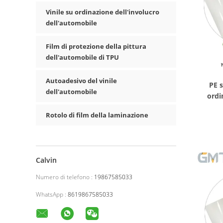
Vinile su ordinazione dell'involucro
dell'automobile
Film di protezione della pittura
dell'automobile di TPU
Autoadesivo del vinile
PE s
dell'automobile
ordi
dell'i
Rotolo di film della laminazione
vinile 
Calvin
Numero di telefono :
19867585033
WhatsApp :
8619867585033