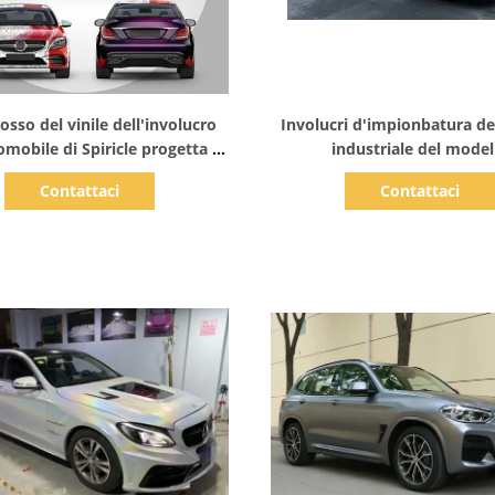
Mostra dettagli
Mostra dettagli
rosso del vinile dell'involucro
Involucri d'impionbatura de
omobile di Spiricle progetta il
industriale del model
m per il cliente stampato
Contattaci
Contattaci
ell'automobile del PVC