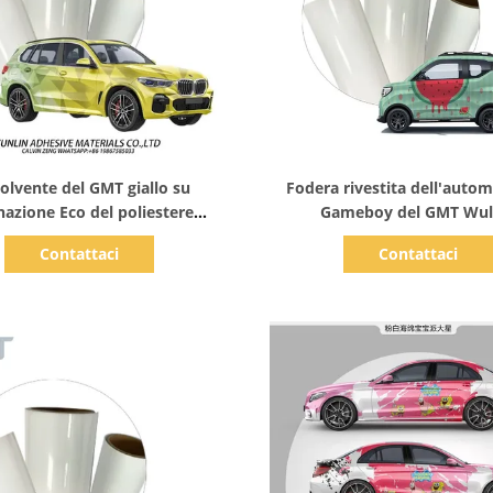
Mostra dettagli
Mostra dettagli
olvente del GMT giallo su
Fodera rivestita dell'autom
nazione Eco del poliestere
Gameboy del GMT Wul
nvolucro dell'automobile del
dell'involucro del vinile di Di
Contattaci
Contattaci
di 18m il doppio ha ricoperto
ordinazione della stampa d