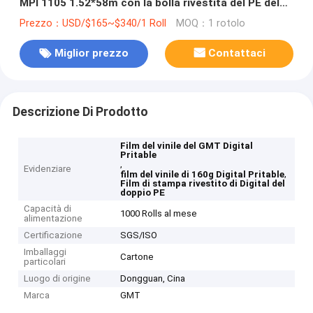
MPI 1105 1.52*58m con la bolla rivestita del PE del
doppio 160g libera
Prezzo：USD/$165~$340/1 Roll
MOQ：1 rotolo
Miglior prezzo
Contattaci
Descrizione Di Prodotto
Film del vinile del GMT Digital
Pritable
,
Evidenziare
,
film del vinile di 160g Digital Pritable
Film di stampa rivestito di Digital del
doppio PE
Capacità di
1000 Rolls al mese
alimentazione
Certificazione
SGS/ISO
Imballaggi
Cartone
particolari
Luogo di origine
Dongguan, Cina
Marca
GMT