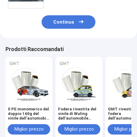
pietra della sabbia
Continua
Prodotti Raccomandati
Il PE monomerico del
Fodera rivestita del
GMT rivestito 
doppio 160g del
vinile di Wuling
fodera
vinile dell'automobile
dell'automobile
dell'automobil
dell'involucro del
dell'involucro PE
gelato II del vin
vinile impermeabile
polimerico
dell'involucro 
Miglior prezzo
Miglior prezzo
Miglior pr
resistente UV del
automobilistico
monomerico
rotolo ha ricoperto
160g del materiale
stampabile del