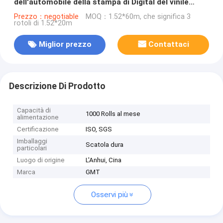
dell'automobile della stampa di Digital del vinile
dell'involucro dell'automobile della pietra della
Prezzo：negotiable
MOQ：1.52*60m, che significa 3
rotoli di 1.52*20m
sabbia
Miglior prezzo
Contattaci
Descrizione Di Prodotto
Capacità di
1000 Rolls al mese
alimentazione
Certificazione
ISO, SGS
Imballaggi
Scatola dura
particolari
Luogo di origine
L'Anhui, Cina
Marca
GMT
Osservi più