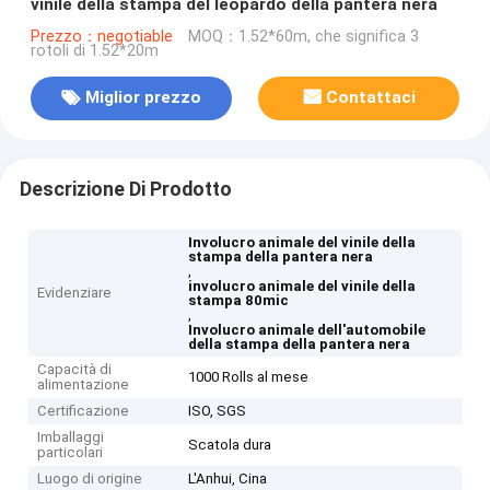
vinile della stampa del leopardo della pantera nera
Prezzo：negotiable
MOQ：1.52*60m, che significa 3
rotoli di 1.52*20m
Miglior prezzo
Contattaci
Descrizione Di Prodotto
Involucro animale del vinile della
stampa della pantera nera
,
involucro animale del vinile della
Evidenziare
stampa 80mic
,
Involucro animale dell'automobile
della stampa della pantera nera
Capacità di
1000 Rolls al mese
alimentazione
Certificazione
ISO, SGS
Imballaggi
Scatola dura
particolari
Luogo di origine
L'Anhui, Cina