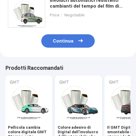
Involucri automatici resistenti
cambianti del tempo del film di
colore spesso dell'automobile di
Price： Negotiable
80micron 50micron
Continua
Prodotti Raccomandati
Pellicola cambia
Colore adesivo di
Il GMT Digital
colore digitale GMT
Digital dell'involucro
smontabile ch