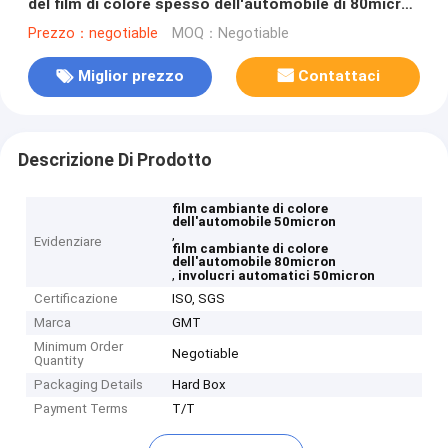
del film di colore spesso dell'automobile di 80micron
50micron
Prezzo：negotiable
MOQ：Negotiable
Miglior prezzo
Contattaci
Descrizione Di Prodotto
film cambiante di colore
dell'automobile 50micron
,
Evidenziare
film cambiante di colore
dell'automobile 80micron
,
involucri automatici 50micron
Certificazione
ISO, SGS
Marca
GMT
Minimum Order
Negotiable
Quantity
Packaging Details
Hard Box
Payment Terms
T/T