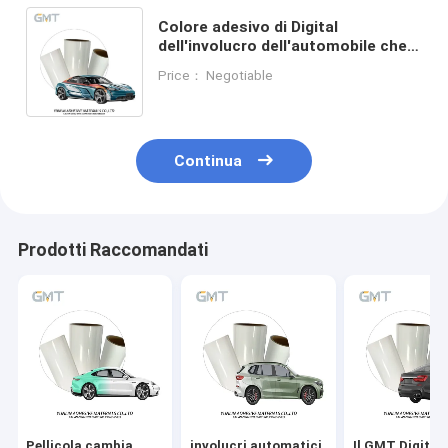
Colore adesivo di Digital
dell'involucro dell'automobile che
cambia il film smontabile
Price： Negotiable
polimerico monomerico
dell'automobile
Continua
Prodotti Raccomandati
Pellicola cambia
involucri automatici
Il GMT Digital