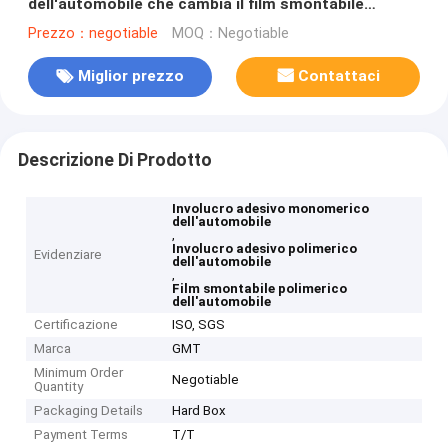
dell'automobile che cambia il film smontabile
polimerico monomerico dell'automobile
Prezzo：negotiable
MOQ：Negotiable
Miglior prezzo
Contattaci
Descrizione Di Prodotto
Involucro adesivo monomerico
dell'automobile
,
Involucro adesivo polimerico
Evidenziare
dell'automobile
,
Film smontabile polimerico
dell'automobile
Certificazione
ISO, SGS
Marca
GMT
Minimum Order
Negotiable
Quantity
Packaging Details
Hard Box
Payment Terms
T/T